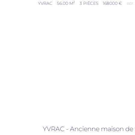
2
YVRAC
56.00 M
3 PIÈCES
168000 €
RÉF.
YVRAC - Ancienne maison de vi